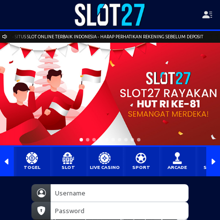
SITUS SLOT ONLINE TERBAIK INDONESIA - HARAP PERHATIKAN REKENING SEBELUM DEPOSIT
TOGEL
SLOT
LIVE CASINO
SPORT
ARCADE
SABU