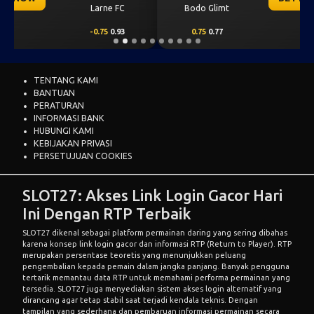
Bodo Glimt
Union Saint-Gilloise
0.75
0.77
-0.75
-0.95
TENTANG KAMI
BANTUAN
PERATURAN
INFORMASI BANK
HUBUNGI KAMI
KEBIJAKAN PRIVASI
PERSETUJUAN COOKIES
SLOT27: Akses Link Login Gacor Hari
Ini Dengan RTP Terbaik
SLOT27 dikenal sebagai platform permainan daring yang sering dibahas
karena konsep link login gacor dan informasi RTP (Return to Player). RTP
merupakan persentase teoretis yang menunjukkan peluang
pengembalian kepada pemain dalam jangka panjang. Banyak pengguna
tertarik memantau data RTP untuk memahami performa permainan yang
tersedia. SLOT27 juga menyediakan sistem akses login alternatif yang
dirancang agar tetap stabil saat terjadi kendala teknis. Dengan
tampilan yang sederhana dan pembaruan informasi permainan secara