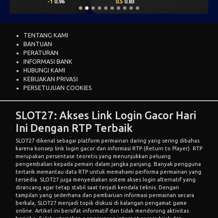
0.5
0.83
-0.5
0.99
TENTANG KAMI
BANTUAN
PERATURAN
INFORMASI BANK
HUBUNGI KAMI
KEBIJAKAN PRIVASI
PERSETUJUAN COOKIES
SLOT27: Akses Link Login Gacor Hari
Ini Dengan RTP Terbaik
SLOT27 dikenal sebagai platform permainan daring yang sering dibahas
karena konsep link login gacor dan informasi RTP (Return to Player). RTP
merupakan persentase teoretis yang menunjukkan peluang
pengembalian kepada pemain dalam jangka panjang. Banyak pengguna
tertarik memantau data RTP untuk memahami performa permainan yang
tersedia. SLOT27 juga menyediakan sistem akses login alternatif yang
dirancang agar tetap stabil saat terjadi kendala teknis. Dengan
tampilan yang sederhana dan pembaruan informasi permainan secara
berkala, SLOT27 menjadi topik diskusi di kalangan pengamat game
online. Artikel ini bersifat informatif dan tidak mendorong aktivitas