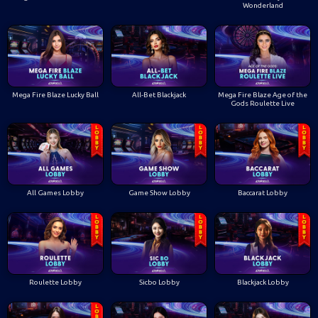
Wonderland
Mega Fire Blaze Lucky Ball
All-Bet Blackjack
Mega Fire Blaze Age of the
Gods Roulette Live
All Games Lobby
Game Show Lobby
Baccarat Lobby
Roulette Lobby
Sicbo Lobby
Blackjack Lobby